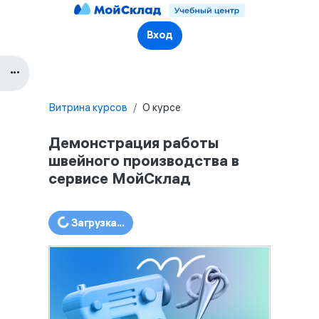
Перейти к основному содержанию
Вход
Блоки
Блок
Витрина курсов
О курсе
Демонстрация работы
швейного производства в
сервисе МойСклад
Блоки
Загрузка...